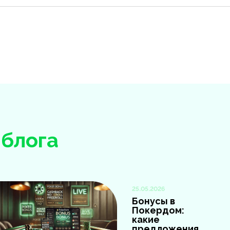
з
блога
25.05.2026
Бонусы в
Покердом:
какие
предложения