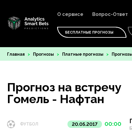
О сервисе
Вопрос-Ответ
БЕСПЛАТНЫЕ ПРОГНОЗЫ
Главная
Прогнозы
Платные прогнозы
Прогнозы
Прогноз на встречу
Гомель - Нафтан
00:00
20.05.2017
ФУТБОЛ
Б