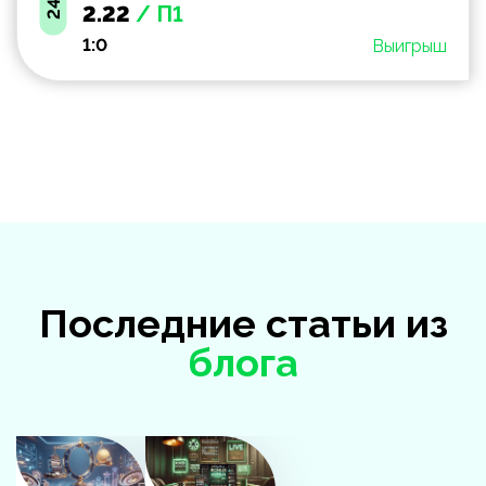
2.22
/ П1
1:0
Выигрыш
Последние статьи из
блога