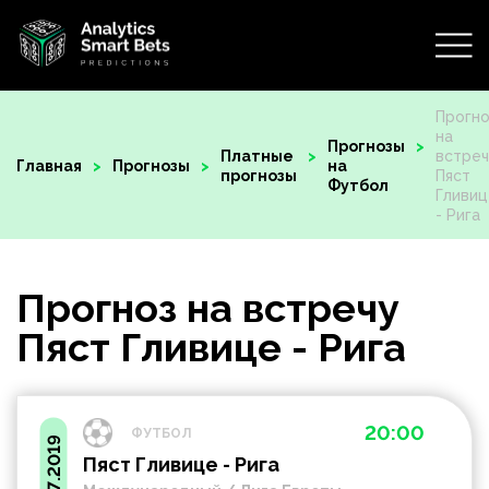
Прогно
на
Прогнозы
Платные
встреч
Главная
Прогнозы
на
прогнозы
Пяст
Футбол
Гливиц
- Рига
Прогноз на встречу
Пяст Гливице - Рига
20:00
ФУТБОЛ
25.07.2019
Пяст Гливице - Рига