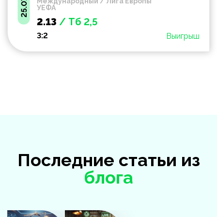
Международный / Лига Европы
УЕФА
2.13
/ Тб 2,5
3:2
Выигрыш
Последние статьи из
блога