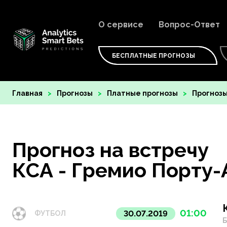
О сервисе
Вопрос-Ответ
БЕСПЛАТНЫЕ ПРОГНОЗЫ
Главная
Прогнозы
Платные прогнозы
Прогнозы
Прогноз на встречу
КСА - Гремио Порту-
01:00
30.07.2019
ФУТБОЛ
Б