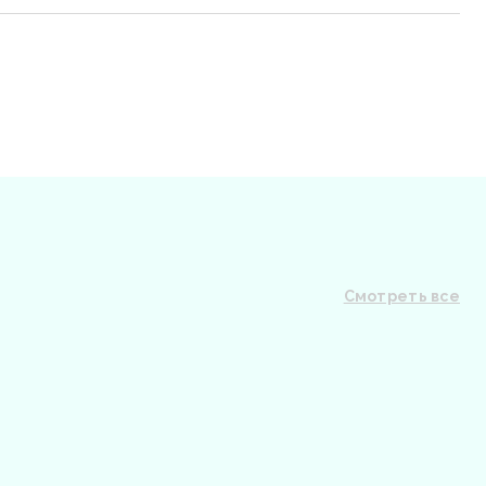
Смотреть все