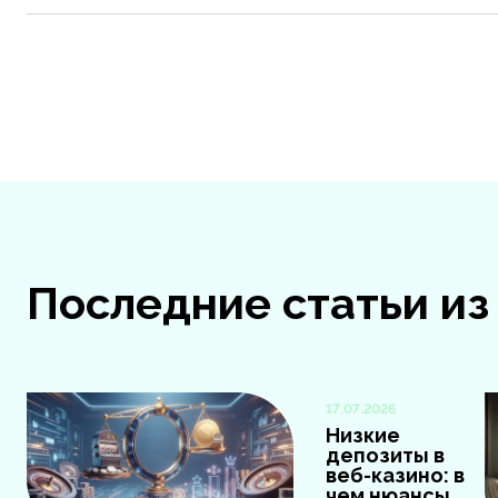
Последние статьи и
17.07.2026
Низкие
депозиты в
веб-казино: в
чем нюансы