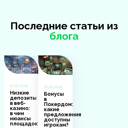
Последние статьи из
блога
17.07.2026
25.05.2026
Низкие
Бонусы
депозиты
в
в веб-
Покердом:
казино:
какие
в чем
предложения
нюансы
доступны
площадок?
игрокам?