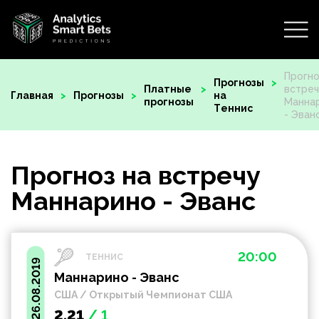
Прогно
Прогнозы
Платные
встреч
Главная
Прогнозы
на
прогнозы
Манна
Теннис
- Эван
Прогноз на встречу
Маннарино - Эванс
20:00
ТЕННИС
26.08.2019
Маннарино - Эванс
США / Открытый Чемпионат США
2.21
/ 1