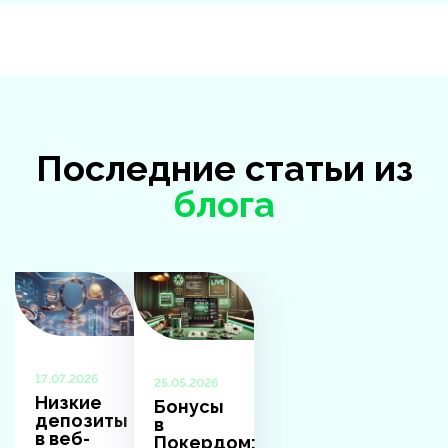
Последние статьи из
блога
17.07.2026
25.05.2026
Низкие
Бонусы
депозиты
в
в веб-
Покердом: