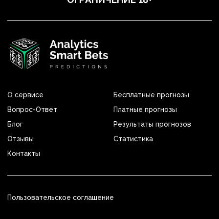
О сервисе
Бесплатные прогнозы
Вопрос-Ответ
Платные прогнозы
Блог
Результаты прогнозов
Отзывы
Статистика
Контакты
Пользовательское соглашение