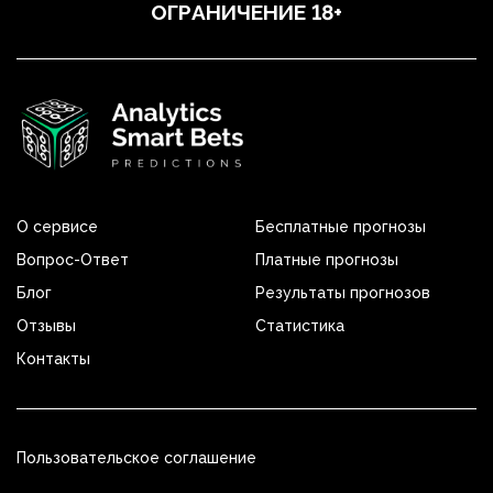
ОГРАНИЧЕНИЕ 18+
О сервисе
Бесплатные прогнозы
Вопрос-Ответ
Платные прогнозы
Блог
Результаты прогнозов
Отзывы
Статистика
Контакты
Пользовательское соглашение