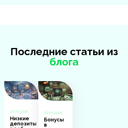
Последние статьи из
блога
17.07.2026
25.05.2026
Низкие
Бонусы
депозиты
в