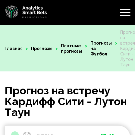
Прогно
на
Прогнозы
встреч
Платные
Главная
Прогнозы
на
Карди
прогнозы
Футбол
Сити -
Лутон
Таун
Прогноз на встречу
Кардифф Сити - Лутон
Таун