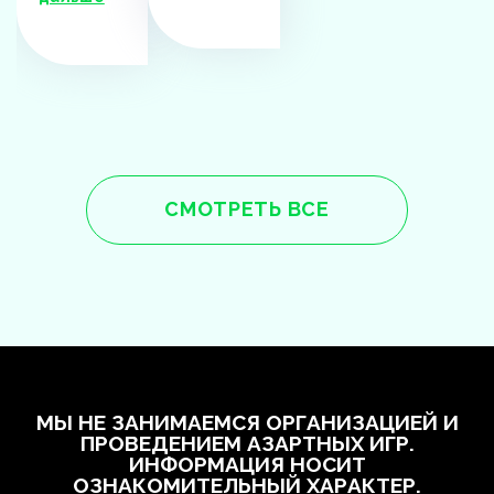
СМОТРЕТЬ ВСЕ
МЫ НЕ ЗАНИМАЕМСЯ ОРГАНИЗАЦИЕЙ И
ПРОВЕДЕНИЕМ АЗАРТНЫХ ИГР.
ИНФОРМАЦИЯ НОСИТ
ОЗНАКОМИТЕЛЬНЫЙ ХАРАКТЕР.