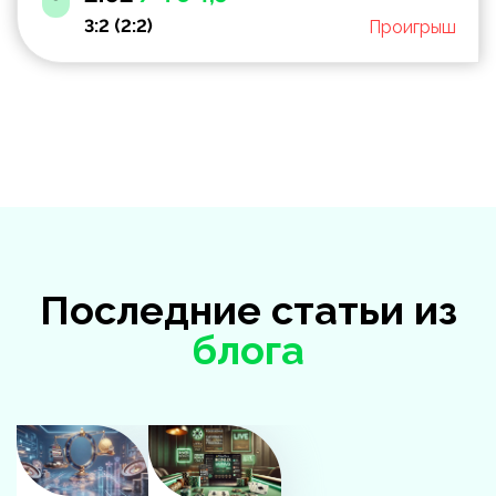
3:2 (2:2)
Проигрыш
Последние статьи из
блога