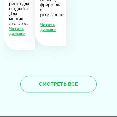
риска для
фрироллы
бюджета.
и
Для
регулярные
многих
...
это спос...
Читать
Читать
дальше
дальше
СМОТРЕТЬ ВСЕ