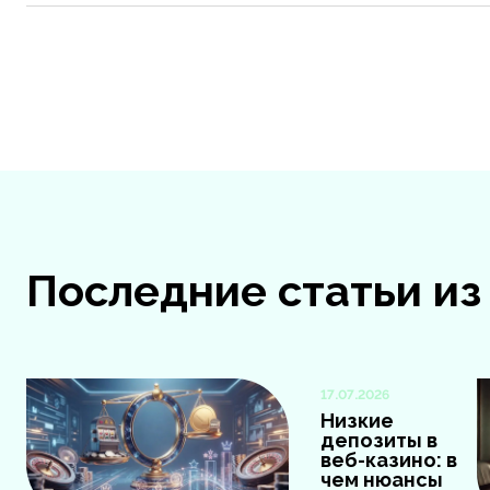
Последние статьи и
17.07.2026
Низкие
депозиты в
веб-казино: в
чем нюансы