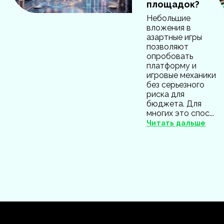
площадок?
Небольшие
вложения в
азартные игры
позволяют
опробовать
платформу и
игровые механики
без серьезного
риска для
бюджета. Для
многих это спос...
Читать дальше