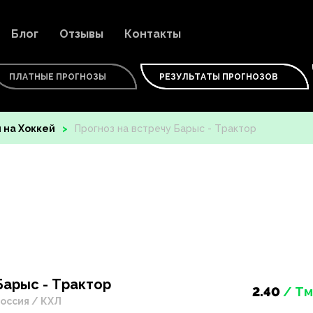
Блог
Отзывы
Контакты
ПЛАТНЫЕ ПРОГНОЗЫ
РЕЗУЛЬТАТЫ ПРОГНОЗОВ
 на Хоккей
Прогноз на встречу Барыс - Трактор
Барыс - Трактор
2.40
/ Тм
оссия / КХЛ