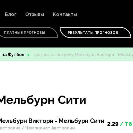
Блог
Отзывы
Контакты
ПЛАТНЫЕ ПРОГНОЗЫ
РЕЗУЛЬТАТЫ ПРОГНОЗОВ
 на Футбол
Прогноз на встречу Мельбурн Виктори - Мельб
 Мельбурн Сити
Мельбурн Виктори - Мельбурн Сити
2.29
/ Тб
встралия / Чемпионат Австралии