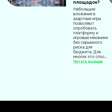
площадок?
Небольшие
вложения в
азартные игры
позволяют
опробовать
платформу и
игровые механики
без серьезного
риска для
бюджета. Для
многих это спос...
Читать дальше