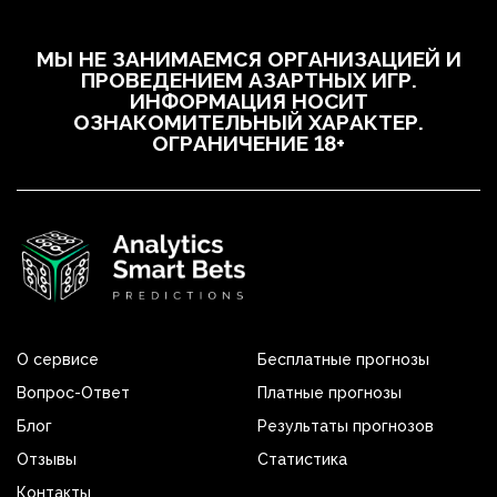
МЫ НЕ ЗАНИМАЕМСЯ ОРГАНИЗАЦИЕЙ И
ПРОВЕДЕНИЕМ АЗАРТНЫХ ИГР.
ИНФОРМАЦИЯ НОСИТ
ОЗНАКОМИТЕЛЬНЫЙ ХАРАКТЕР.
ОГРАНИЧЕНИЕ 18+
О сервисе
Бесплатные прогнозы
Вопрос-Ответ
Платные прогнозы
Блог
Результаты прогнозов
Отзывы
Статистика
Контакты