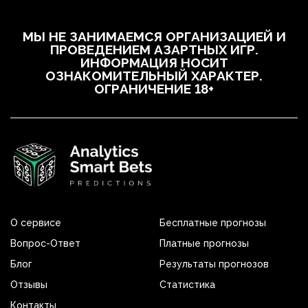
МЫ НЕ ЗАНИМАЕМСЯ ОРГАНИЗАЦИЕЙ И
ПРОВЕДЕНИЕМ АЗАРТНЫХ ИГР.
ИНФОРМАЦИЯ НОСИТ
ОЗНАКОМИТЕЛЬНЫЙ ХАРАКТЕР.
ОГРАНИЧЕНИЕ 18+
О сервисе
Бесплатные прогнозы
Вопрос-Ответ
Платные прогнозы
Блог
Результаты прогнозов
Отзывы
Статистика
Контакты