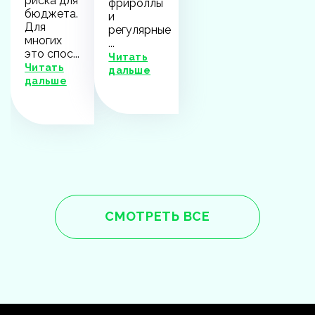
риска для
фрироллы
бюджета.
и
Для
регулярные
многих
...
это спос...
Читать
Читать
дальше
дальше
СМОТРЕТЬ ВСЕ