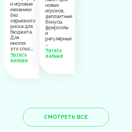
и игровые
новых
механики
игроков,
без
депозитные
серьезного
бонусы,
риска для
фрироллы
бюджета.
и
Для
регулярные
многих
...
это спос...
Читать
Читать
дальше
дальше
СМОТРЕТЬ ВСЕ