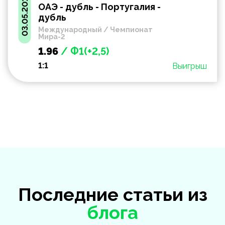
03.05.2017
ОАЭ - дубль - Португалия -
дубль
Международный / Чемпионат
Мира-2
1.96
/ Ф1(+2,5)
1:1
Выигрыш
Последние статьи из
блога