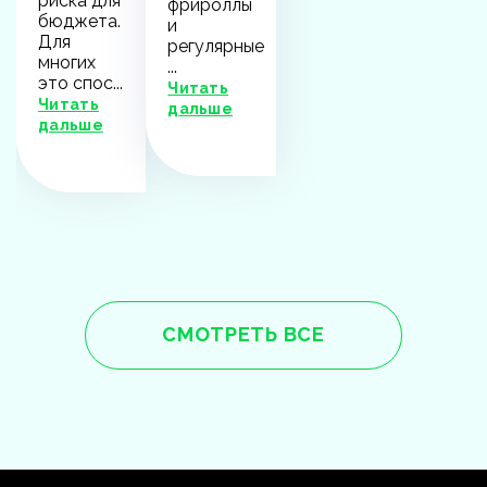
риска для
фрироллы
бюджета.
и
Для
регулярные
многих
...
это спос...
Читать
Читать
дальше
дальше
СМОТРЕТЬ ВСЕ