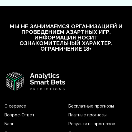
МЫ НЕ ЗАНИМАЕМСЯ ОРГАНИЗАЦИЕЙ И
ПРОВЕДЕНИЕМ АЗАРТНЫХ ИГР.
ИНФОРМАЦИЯ НОСИТ
ОЗНАКОМИТЕЛЬНЫЙ ХАРАКТЕР.
ОГРАНИЧЕНИЕ 18+
О сервисе
Бесплатные прогнозы
Вопрос-Ответ
Платные прогнозы
Блог
Результаты прогнозов