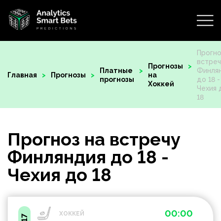
Прогно
встреч
Прогнозы
Платные
Финля
Главная
Прогнозы
на
прогнозы
до 18 -
Хоккей
Чехия 
18
Прогноз на встречу
Финляндия до 18 -
Чехия до 18
00:00
ХОККЕЙ