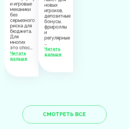
и игровые
новых
механики
игроков,
без
депозитные
серьезного
бонусы,
риска для
фрироллы
бюджета.
и
Для
регулярные
многих
...
это спос...
Читать
Читать
дальше
дальше
СМОТРЕТЬ ВСЕ