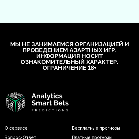
МЫ НЕ ЗАНИМАЕМСЯ ОРГАНИЗАЦИЕЙ И
ПРОВЕДЕНИЕМ АЗАРТНЫХ ИГР.
ИНФОРМАЦИЯ НОСИТ
ОЗНАКОМИТЕЛЬНЫЙ ХАРАКТЕР.
ОГРАНИЧЕНИЕ 18+
О сервисе
Бесплатные прогнозы
Вопрос-Ответ
Платные прогнозы