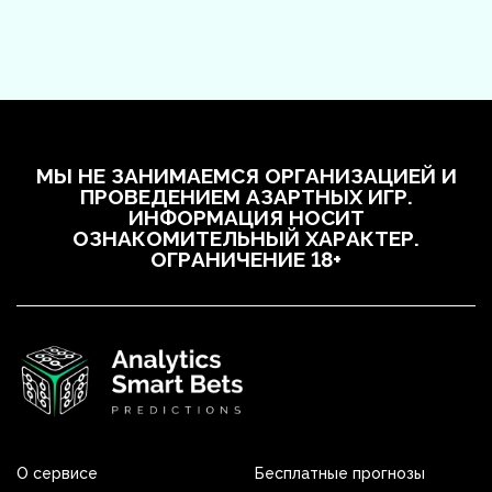
МЫ НЕ ЗАНИМАЕМСЯ ОРГАНИЗАЦИЕЙ И
ПРОВЕДЕНИЕМ АЗАРТНЫХ ИГР.
ИНФОРМАЦИЯ НОСИТ
ОЗНАКОМИТЕЛЬНЫЙ ХАРАКТЕР.
ОГРАНИЧЕНИЕ 18+
О сервисе
Бесплатные прогнозы