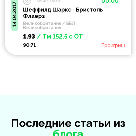
00:00
БАСКЕТБОЛ
14.04.2017
Шеффилд Шаркс - Бристоль
Флаерз
Великобритания / ББЛ
Великобритания
1.93
/ Тм 152,5 с ОТ
90:71
Проигрыш
Последние статьи из
блога