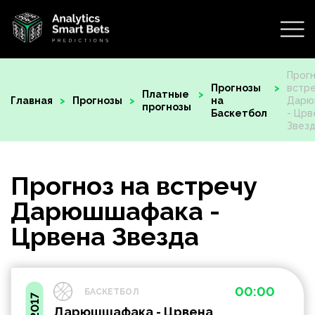
Прогн
Прогнозы
встр
Платные
Главная
Прогнозы
на
Дарю
прогнозы
Баскетбол
- Црв
Звез
Прогноз на встречу
Дарюшшафака -
Црвена Звезда
00:00
БАСКЕТБОЛ
Дарюшшафака - Црвена