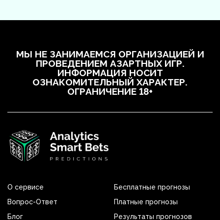
МЫ НЕ ЗАНИМАЕМСЯ ОРГАНИЗАЦИЕЙ И
ПРОВЕДЕНИЕМ АЗАРТНЫХ ИГР.
ИНФОРМАЦИЯ НОСИТ
ОЗНАКОМИТЕЛЬНЫЙ ХАРАКТЕР.
ОГРАНИЧЕНИЕ 18+
О сервисе
Бесплатные прогнозы
Вопрос-Ответ
Платные прогнозы
Блог
Результаты прогнозов