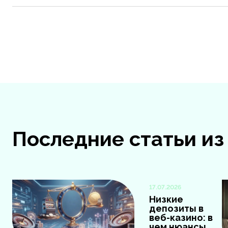
Последние статьи и
17.07.2026
Низкие
депозиты в
веб-казино: в
чем нюансы