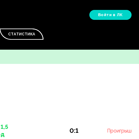
Войти в ЛК
СТАТИСТИКА
1,5
0:1
Проигрыш
од