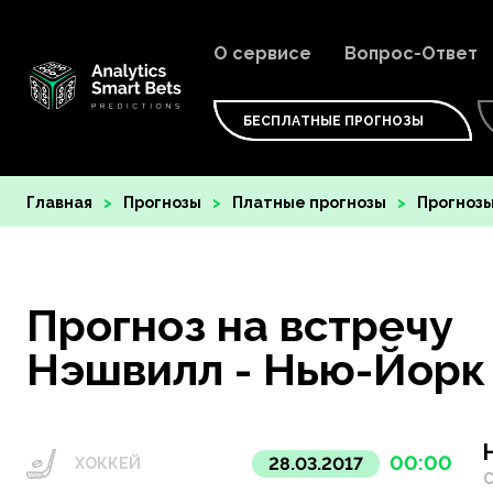
О сервисе
Вопрос-Ответ
БЕСПЛАТНЫЕ ПРОГНОЗЫ
Главная
Прогнозы
Платные прогнозы
Прогнозы
Прогноз на встречу
Нэшвилл - Нью-Йорк
00:00
28.03.2017
ХОККЕЙ
С