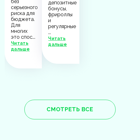
без
депозитные
серьезного
бонусы,
риска для
фрироллы
бюджета.
и
Для
регулярные
многих
...
это спос...
Читать
Читать
дальше
дальше
СМОТРЕТЬ ВСЕ