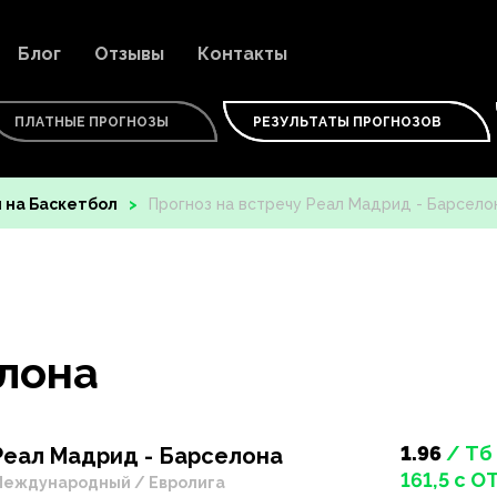
Блог
Отзывы
Контакты
ПЛАТНЫЕ ПРОГНОЗЫ
РЕЗУЛЬТАТЫ ПРОГНОЗОВ
 на Баскетбол
Прогноз на встречу Реал Мадрид - Барсело
лона
1.96
/ Тб
Реал Мадрид - Барселона
161,5 с О
еждународный / Евролига