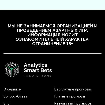
МЫ НЕ ЗАНИМАЕМСЯ ОРГАНИЗАЦИЕЙ И
ПРОВЕДЕНИЕМ АЗАРТНЫХ ИГР.
ИНФОРМАЦИЯ НОСИТ
ОЗНАКОМИТЕЛЬНЫЙ ХАРАКТЕР.
ОГРАНИЧЕНИЕ 18+
О сервисе
Бесплатные прогнозы
Вопрос-Ответ
Платные прогнозы
Блог
Результаты прогнозов