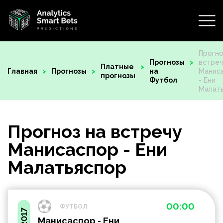
Прогно
Прогнозы
встреч
Платные
Главная
Прогнозы
на
Манис
прогнозы
Футбол
- Ени
Малат
Прогноз на встречу
Манисаспор - Ени
Малатьяспор
00:00
ФУТБОЛ
Манисаспор - Ени