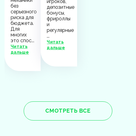
механики
игроков,
без
депозитные
серьезного
бонусы,
риска для
фрироллы
бюджета.
и
Для
регулярные
многих
...
это спос...
Читать
Читать
дальше
дальше
СМОТРЕТЬ ВСЕ