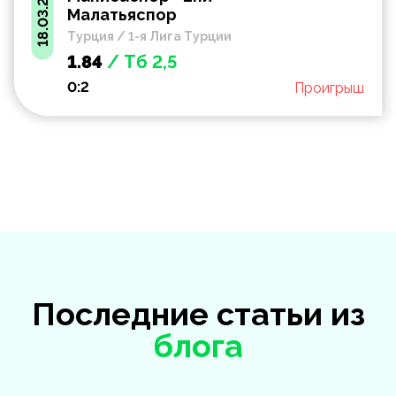
18.03.2017
Малатьяспор
Турция / 1-я Лига Турции
1.84
/ Тб 2,5
0:2
Проигрыш
Последние статьи из
блога