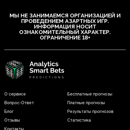
МЫ НЕ ЗАНИМАЕМСЯ ОРГАНИЗАЦИЕЙ И
ПРОВЕДЕНИЕМ АЗАРТНЫХ ИГР.
ИНФОРМАЦИЯ НОСИТ
ОЗНАКОМИТЕЛЬНЫЙ ХАРАКТЕР.
ОГРАНИЧЕНИЕ 18+
О сервисе
Бесплатные прогнозы
Вопрос-Ответ
Платные прогнозы
Блог
Результаты прогнозов
Отзывы
Статистика
Контакты