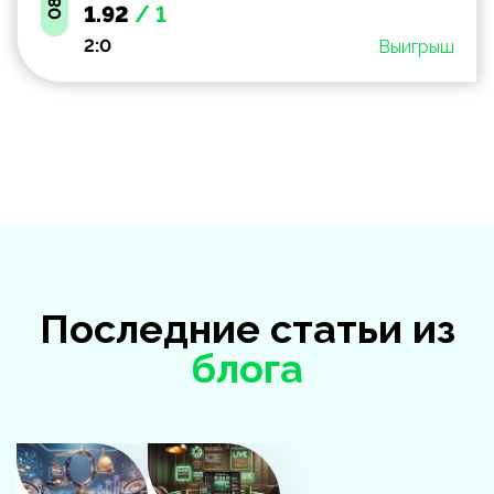
1.92
/ 1
2:0
Выигрыш
Последние статьи из
блога