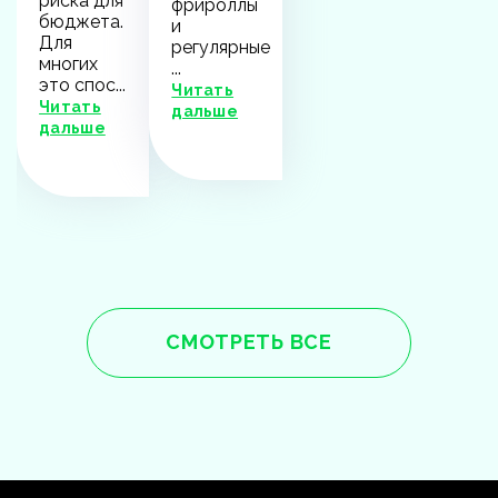
риска для
фрироллы
бюджета.
и
Для
регулярные
многих
...
это спос...
Читать
Читать
дальше
дальше
СМОТРЕТЬ ВСЕ