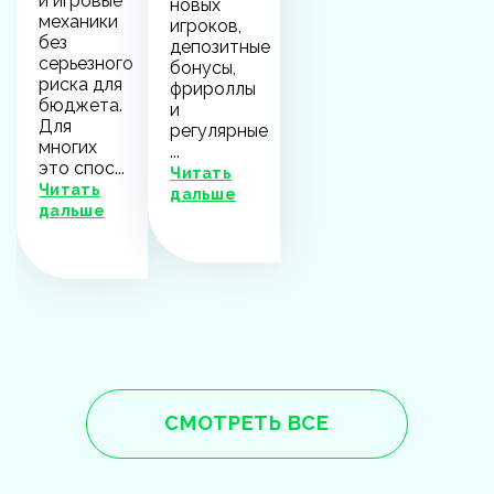
и игровые
новых
механики
игроков,
без
депозитные
серьезного
бонусы,
риска для
фрироллы
бюджета.
и
Для
регулярные
многих
...
это спос...
Читать
Читать
дальше
дальше
СМОТРЕТЬ ВСЕ