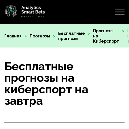
Прогнозы
Бесплатные
Главная
Прогнозы
на
прогнозы
Киберспорт
Бесплатные
прогнозы на
киберспорт на
завтра