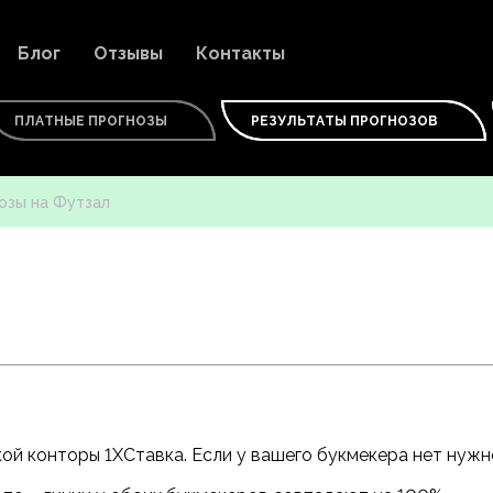
Блог
Отзывы
Контакты
ПЛАТНЫЕ ПРОГНОЗЫ
РЕЗУЛЬТАТЫ ПРОГНОЗОВ
озы на Футзал
ой конторы 1ХСтавка. Если у вашего букмекера нет нужно