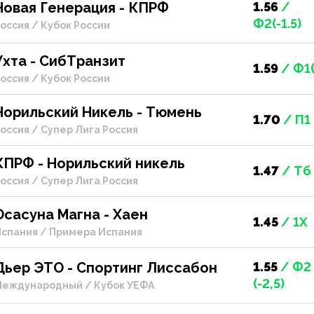
Новая Генерация - КПРФ
1.56
/
Ф2(-1.5)
оссия / Кубок России
Ухта - СибТранзит
1.59
/ Ф1(
оссия / Кубок России
Норильский Никель - Тюмень
1.70
/ П1
оссия / Супер Лига Россия
КПРФ - Норильский никель
1.47
/ Тб
оссия / Супер Лига Россия
Осасуна Магна - Хаен
1.45
/ 1Х
спания / Примера Испания
Дьер ЭТО - Спортинг Лиссабон
1.55
/ Ф2
(-2,5)
еждународный / Кубок УЕФА