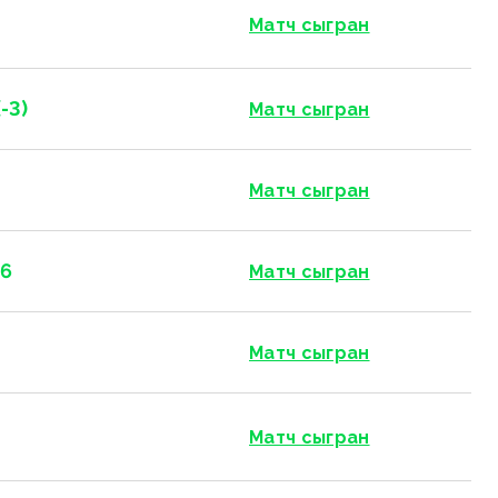
Матч сыгран
-3)
Матч сыгран
Матч сыгран
 6
Матч сыгран
Матч сыгран
Матч сыгран