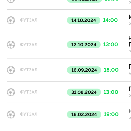
Р
14:00
14.10.2024
ФУТЗАЛ
Р
13:00
12.10.2024
ФУТЗАЛ
Р
18:00
16.09.2024
ФУТЗАЛ
М
13:00
31.08.2024
ФУТЗАЛ
Р
19:00
16.02.2024
ФУТЗАЛ
Р