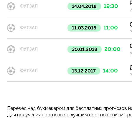
19:30
14.04.2018
ФУТЗАЛ
И
11:00
11.03.2018
ФУТЗАЛ
Р
20:00
30.01.2018
ФУТЗАЛ
М
14:00
13.12.2017
ФУТЗАЛ
Р
Перевес над букмекером для бесплатных прогнозов и
Для получения прогнозов с лучшим соотношением про