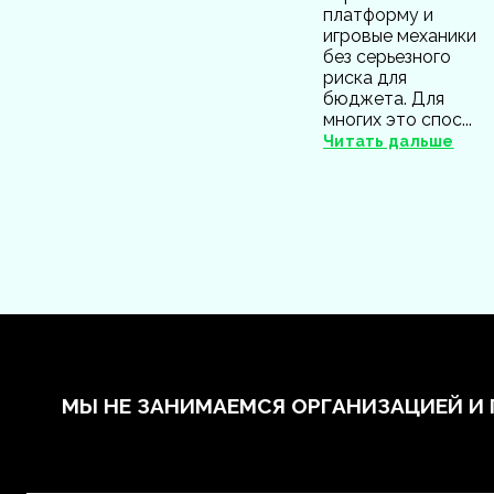
платформу и
игровые механики
без серьезного
риска для
бюджета. Для
многих это спос...
Читать дальше
МЫ НЕ ЗАНИМАЕМСЯ ОРГАНИЗАЦИЕЙ И