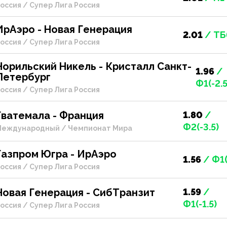
оссия / Супер Лига Россия
ИрАэро - Новая Генерация
2.01
/ ТБ
оссия / Супер Лига Россия
Норильский Никель - Кристалл Санкт-
1.96
/
Петербург
Ф1(-2.5
оссия / Супер Лига Россия
Гватемала - Франция
1.80
/
Ф2(-3.5)
еждународный / Чемпионат Мира
Газпром Югра - ИрАэро
1.56
/ Ф1(
оссия / Супер Лига Россия
Новая Генерация - СибТранзит
1.59
/
Ф1(-1.5)
оссия / Супер Лига Россия