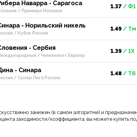
Рибера Наварра - Сарагоса
1.37
/ Ф1
спания / Примера Испания
Синара - Норильский никель
1.49
/ Тм
оссия / Кубок России
Словения - Сербия
1.39
/ 1Х
еждународный / Чемпионат Европы
Дина - Синара
1.48
/ Тб
оссия / Супер Лига Россия
скусственно занижен (в самом алгоритме) и предназначе
цента заходимости/коэффициента, вы можете купить по