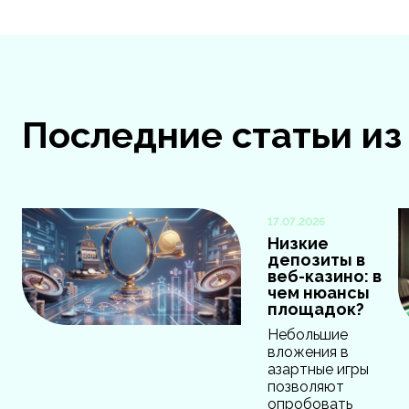
Последние статьи и
17.07.2026
Низкие
депозиты в
веб-казино: в
чем нюансы
площадок?
Небольшие
вложения в
азартные игры
позволяют
опробовать