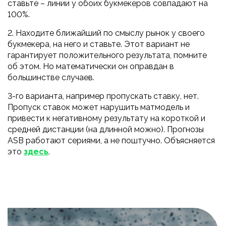
ставьте – линии у обоих букмекеров совпадают на
100%.
2. Находите ближайший по смыслу рынок у своего
букмекера, на него и ставьте. Этот вариант не
гарантирует положительного результата, помните
об этом. Но математически он оправдан в
большинстве случаев.
3-го варианта, например пропускать ставку, нет.
Пропуск ставок может нарушить матмодель и
привести к негативному результату на короткой и
средней дистанции (на длинной можно). Прогнозы
ASB работают сериями, а не поштучно. Объясняется
это
здесь
.