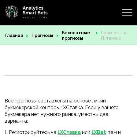
Бесплатные
Прогнозы на
Главная
Прогнозы
прогнозы
Н. теннис
Все прогнозы составлены на основе линии
букмекерской конторы 1ХСтавка. Если у вашего
букмекера нет нужного рынка, уместны два
варианта:
1. Регистрируйтесь на
1ХСтавка
или
1XBet
, там и