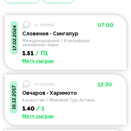
07:00
Н. ТЕННИС
17.02.2024
Словения - Сингапур
Международный / Командный
чемпионат мира
1.51
/ П1
Матч сыгран
12:30
Н. ТЕННИС
16.12.2017
Овчаров - Харимото
Казахстан / Мировой Тур. Астана
1.40
/ 1
Матч сыгран