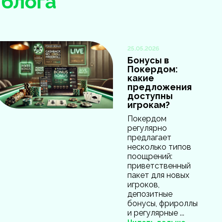
з
блога
25.05.2026
Бонусы в
Покердом:
какие
предложения
доступны
игрокам?
Покердом
регулярно
предлагает
несколько типов
поощрений:
приветственный
пакет для новых
игроков,
депозитные
бонусы, фрироллы
и регулярные ...