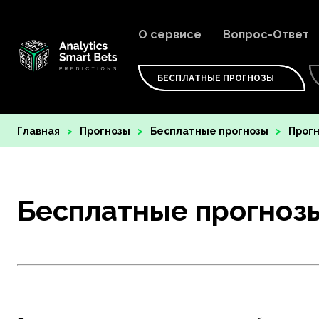
О сервисе
Вопрос-Ответ
БЕСПЛАТНЫЕ ПРОГНОЗЫ
Главная
Прогнозы
Бесплатные прогнозы
Прогн
Бесплатные прогнозы