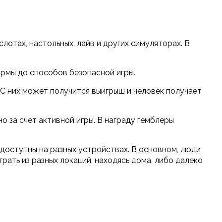
слотах, настольных, лайв и других симуляторах. В
ормы до способов безопасной игры.
 С них может получится выигрыш и человек получает
 за счет активной игры. В награду гемблеры
 доступны на разных устройствах. В основном, люди
рать из разных локаций, находясь дома, либо далеко