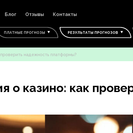
Блог
Отзывы
Контакты
ПЛАТНЫЕ ПРОГНОЗЫ
РЕЗУЛЬТАТЫ ПРОГНОЗОВ
к проверить надежность платформы?
 о казино: как прове