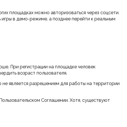
многих площадках можно авторизоваться через соцсети.
 игры в демо-режиме, а позднее перейти к реальным
арше. При регистрации на площадке человек
ердить возраст пользователя.
р не является разрешением для работы на территории
 Пользовательском Соглашении. Хотя, существуют