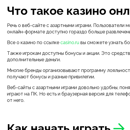
Что такое казино он
Речь о веб-сайте с азартными играми. Пользователи мо
онлайн-формате доступно гораздо больше развлечений
Все о казино по ссылке
casino.ru
вы сможете узнать бо
Также игрокам доступны бонусы и акции. Это средств
дополнительные деньги.
Многие бренды организовывают программу лояльности.
получают бонусы и разные привилегии.
Веб-сайты с азартными играми довольно удобны, понят
играют на ПК. Но есть и браузерная версия для телеф
от него.
Как начать играть