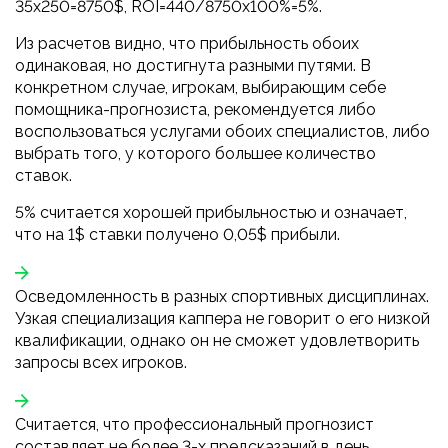
35х250=8750$, ROI=440/8750х100%=5%.
Из расчетов видно, что прибыльность обоих
одинаковая, но достигнута разными путями. В
конкретном случае, игрокам, выбирающим себе
помощника-прогнозиста, рекомендуется либо
воспользоваться услугами обоих специалистов, либо
выбрать того, у которого большее количество
ставок.
5% считается хорошей прибыльностью и означает,
что на 1$ ставки получено 0,05$ прибыли.
Осведомленность в разных спортивных дисциплинах.
Узкая специализация каппера не говорит о его низкой
квалификации, однако он не сможет удовлетворить
запросы всех игроков.
Считается, что профессиональный прогнозист
составляет не более 3-х предсказаний в день.