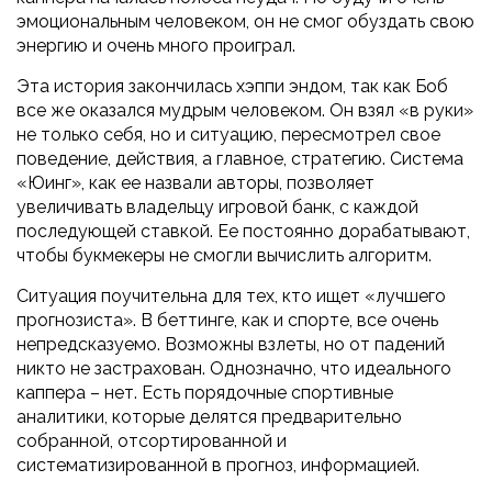
эмоциональным человеком, он не смог обуздать свою
энергию и очень много проиграл.
Эта история закончилась хэппи эндом, так как Боб
все же оказался мудрым человеком. Он взял «в руки»
не только себя, но и ситуацию, пересмотрел свое
поведение, действия, а главное, стратегию. Система
«Юинг», как ее назвали авторы, позволяет
увеличивать владельцу игровой банк, с каждой
последующей ставкой. Ее постоянно дорабатывают,
чтобы букмекеры не смогли вычислить алгоритм.
Ситуация поучительна для тех, кто ищет «лучшего
прогнозиста». В беттинге, как и спорте, все очень
непредсказуемо. Возможны взлеты, но от падений
никто не застрахован. Однозначно, что идеального
каппера – нет. Есть порядочные спортивные
аналитики, которые делятся предварительно
собранной, отсортированной и
систематизированной в прогноз, информацией.