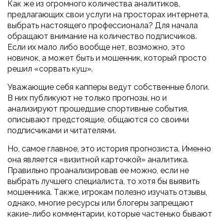
Как же из огромного количества аналитиков,
предлагающих свои услуги на просторах интернета,
выбрать настоящего профессионала? Для начала
обращают внимание на количество подписчиков.
Если их мало либо вообще нет, возможно, это
новичок, а может быть и мошенник, который просто
решил «сорвать куш».
Уважающие себя капперы ведут собственные блоги.
В них публикуют не только прогнозы, но и
анализируют прошедшие спортивные события,
описывают предстоящие, общаются со своими
подписчиками и читателями.
Но, самое главное, это история прогнозиста. Именно
она является «визитной карточкой» аналитика.
Правильно проанализировав ее можно, если не
выбрать лучшего специалиста, то хотя бы выявить
мошенника. Также, игрокам полезно изучать отзывы,
однако, многие ресурсы или блогеры запрещают
какие-либо комментарии, которые частенько бывают