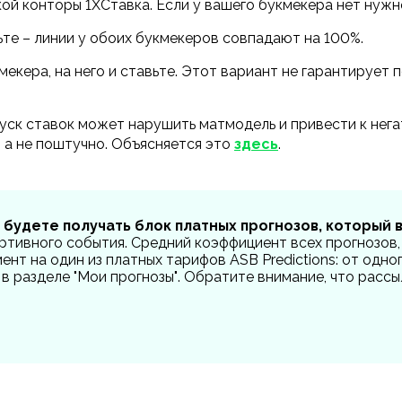
ой конторы 1ХСтавка. Если у вашего букмекера нет нужно
вьте – линии у обоих букмекеров совпадают на 100%.
екера, на него и ставьте. Этот вариант не гарантирует 
опуск ставок может нарушить матмодель и привести к нег
 а не поштучно. Объясняется это
здесь
.
будете получать блок платных прогнозов, который 
портивного события. Средний коэффициент всех прогнозов
нт на один из платных тарифов ASB Predictions: от одно
 разделе "Мои прогнозы". Обратите внимание, что рассыл