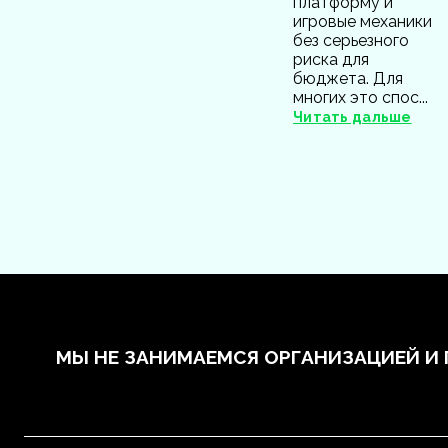
платформу и
игровые механики
без серьезного
риска для
бюджета. Для
многих это спос...
Читать дальше
МЫ НЕ ЗАНИМАЕМСЯ ОРГАНИЗАЦИЕЙ И