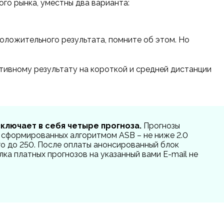
го рынка, уместны два варианта:
положительного результата, помните об этом. Но
ативному результату на короткой и средней дистанции
включает в себя четыре прогноза.
Прогнозы
, сформированных алгоритмом ASB – не ниже 2.0
го до 250. После оплаты анонсированный блок
ка платных прогнозов на указанный вами E-mail не