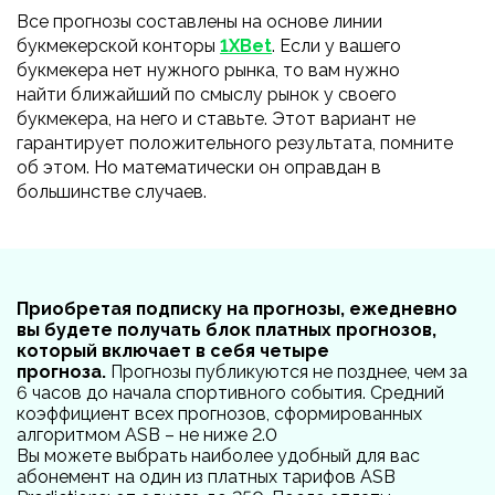
Все прогнозы составлены на основе линии
букмекерской конторы
1XBet
. Если у вашего
букмекера нет нужного рынка, то вам нужно
найти ближайший по смыслу рынок у своего
букмекера, на него и ставьте. Этот вариант не
гарантирует положительного результата, помните
об этом. Но математически он оправдан в
большинстве случаев.
Приобретая подписку на прогнозы, ежедневно
вы будете получать блок платных прогнозов,
который включает в себя четыре
прогноза.
Прогнозы публикуются не позднее, чем за
6 часов до начала спортивного события. Средний
коэффициент всех прогнозов, сформированных
алгоритмом ASB – не ниже 2.0
Вы можете выбрать наиболее удобный для вас
абонемент на один из платных тарифов ASB