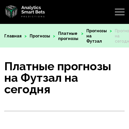
Прогнозы
Прогн
Платные
Главная
Прогнозы
на
на
прогнозы
Футзал
сегодн
Платные прогнозы
на Футзал на
сегодня