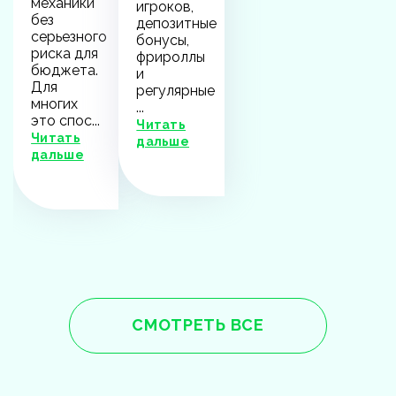
механики
игроков,
без
депозитные
серьезного
бонусы,
риска для
фрироллы
бюджета.
и
Для
регулярные
многих
...
это спос...
Читать
Читать
дальше
дальше
СМОТРЕТЬ ВСЕ