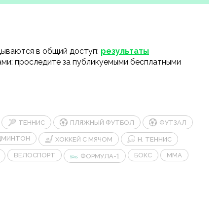
адываются в общий доступ:
результаты
ами: проследите за публикуемыми бесплатными
ТЕННИС
ПЛЯЖНЫЙ ФУТБОЛ
ФУТЗАЛ
ДМИНТОН
ХОККЕЙ С МЯЧОМ
Н. ТЕННИС
ВЕЛОСПОРТ
БОКС
MMA
ФОРМУЛА-1