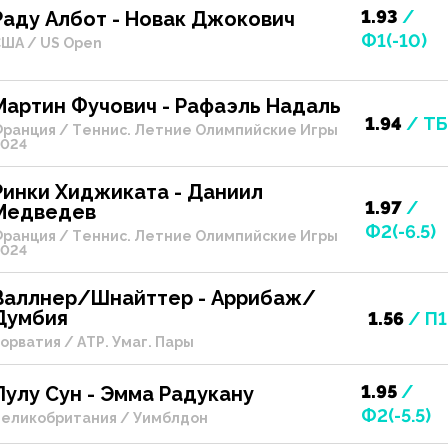
1.93
/
Раду Албот - Новак Джокович
Ф1(-10)
ША / US Open
Мартин Фучович - Рафаэль Надаль
1.94
/ ТБ
ранция / Теннис. Летние Олимпийские Игры
024
Ринки Хиджиката - Даниил
1.97
/
Медведев
Ф2(-6.5)
ранция / Теннис. Летние Олимпийские Игры
024
Валлнер/Шнайттер - Аррибаж/
Думбия
1.56
/ П1
орватия / АТР. Умаг. Пары
1.95
/
Лулу Сун - Эмма Радукану
Ф2(-5.5)
еликобритания / Уимблдон