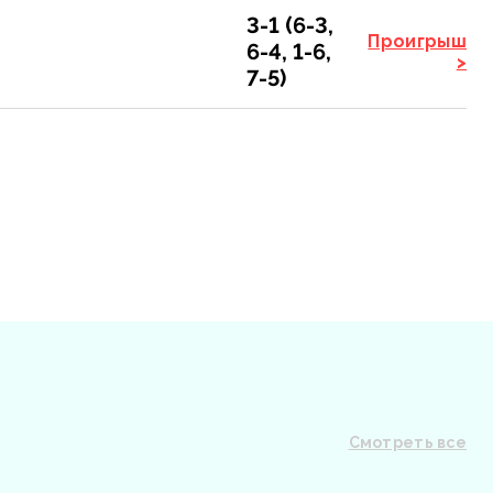
3-1 (6-3,
Проигрыш
6-4, 1-6,
>
7-5)
Смотреть все