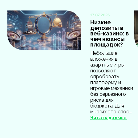
17.07.2026
Низкие
депозиты в
веб-казино: в
чем нюансы
площадок?
Небольшие
вложения в
азартные игры
позволяют
опробовать
платформу и
игровые механики
без серьезного
риска для
бюджета. Для
многих это спос...
Читать дальше