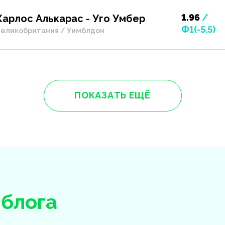
1.96
/
Карлос Алькарас - Уго Умбер
Ф1(-5.5)
еликобритания / Уимблдон
ПОКАЗАТЬ ЕЩЁ
з
блога