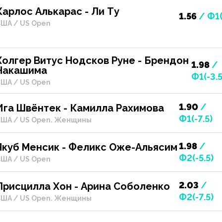
Карлос Алькарас - Ли Ту
1.56
/ Ф1(
ША / US Open
Холгер Витус Нодсков Руне - Брендон
1.98
/
Накашима
Ф1(-3.5
ША / US Open
1.90
/
Ига Швёнтек - Камилла Рахимова
Ф1(-7.5)
ША / US Open. Женщины
1.98
/
Якуб Менсик - Феликс Оже-Альясим
Ф2(-5.5)
ША / US Open
2.03
/
Присцилла Хон - Арина Соболенко
Ф2(-7.5)
ША / US Open. Женщины