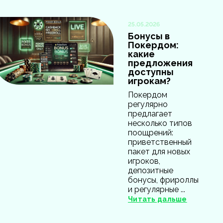
25.05.2026
Бонусы в
Покердом:
какие
предложения
доступны
игрокам?
Покердом
регулярно
предлагает
несколько типов
поощрений:
приветственный
пакет для новых
игроков,
депозитные
бонусы, фрироллы
и регулярные ...
Читать дальше