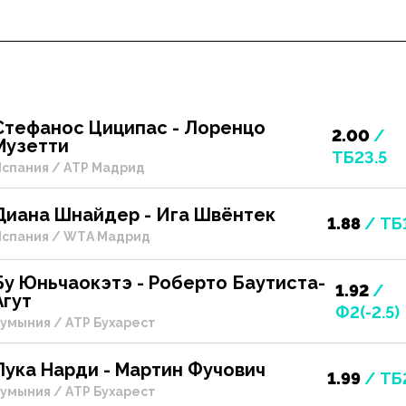
Стефанос Циципас - Лоренцо
2.00
/
Музетти
ТБ23.5
спания / ATP Мадрид
Диана Шнайдер - Ига Швёнтек
1.88
/ ТБ
спания / WTA Мадрид
Бу Юньчаокэтэ - Роберто Баутиста-
1.92
/
Агут
Ф2(-2.5)
умыния / ATP Бухарест
Лука Нарди - Мартин Фучович
1.99
/ ТБ
умыния / ATP Бухарест