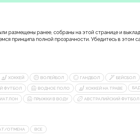
были размещены ранее, собраны на этой странице и выкл
емся принципа полной прозрачности. Убедитесь в этом с
ХОККЕЙ
ВОЛЕЙБОЛ
ГАНДБОЛ
БЕЙСБОЛ
БА
ИЙ ФУТБОЛ
ВОДНОЕ ПОЛО
ХОККЕЙ НА ТРАВЕ
БИАТЛОН
ПРЫЖКИ В ВОДУ
АВСТРАЛИЙСКИЙ ФУТБОЛ
АТ/ОТМЕНА
ВСЕ