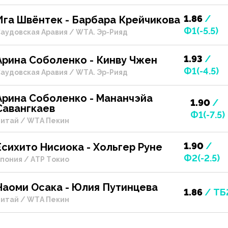
1.86
/
Ига Швёнтек - Барбара Крейчикова
Ф1(-5.5)
аудовская Аравия / WTA. Эр-Рияд
1.93
/
Арина Соболенко - Кинву Чжен
Ф1(-4.5)
аудовская Аравия / WTA. Эр-Рияд
Арина Соболенко - Мананчэйа
1.90
/
Савангкаев
Ф1(-7.5)
итай / WTA Пекин
1.90
/
Есихито Нисиока - Хольгер Руне
Ф2(-2.5)
пония / ATP Токио
Наоми Осака - Юлия Путинцева
1.86
/ ТБ
итай / WTA Пекин