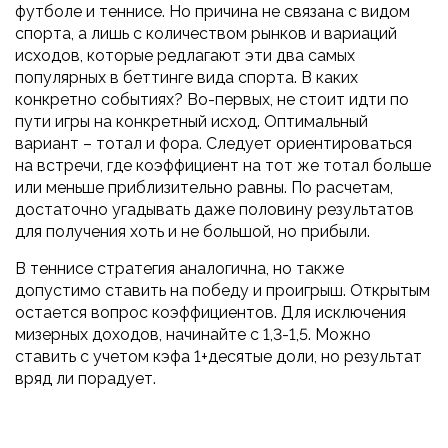
футболе и теннисе. Но причина не связана с видом
спорта, а лишь с количеством рынков и вариаций
исходов, которые редлагают эти два самых
популярных в беттинге вида спорта. В каких
конкретно событиях? Во-первых, не стоит идти по
пути игры на конкретный исход. Оптимальный
вариант – тотал и фора. Следует ориентироваться
на встречи, где коэффициент на тот же тотал больше
или меньше приблизительно равны. По расчетам,
достаточно угадывать даже половину результатов
для получения хоть и не большой, но прибыли.
В теннисе стратегия аналогична, но также
допустимо ставить на победу и проигрыш. Открытым
остается вопрос коэффициентов. Для исключения
мизерных доходов, начинайте с 1,3-1,5. Можно
ставить с учетом кэфа 1+десятые доли, но результат
вряд ли порадует.