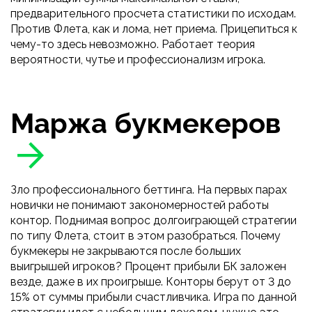
предварительного просчета статистики по исходам.
Против Флета, как и лома, нет приема. Прицепиться к
чему-то здесь невозможно. Работает теория
вероятности, чутье и профессионализм игрока.
Маржа букмекеров
Зло профессионального беттинга. На первых парах
новички не понимают закономерностей работы
контор. Поднимая вопрос долгоиграющей стратегии
по типу Флета, стоит в этом разобраться. Почему
букмекеры не закрываются после больших
выигрышей игроков? Процент прибыли БК заложен
везде, даже в их проигрыше. Конторы берут от 3 до
15% от суммы прибыли счастливчика. Игра по данной