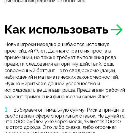
рискованных решений не обойтись.
Как использовать
Новые игроки нередко ошибаются, используя
простейший Флет. Данная стратегия проста в
применении, но также требует выполнения ряда
правил и следования алгоритму действий. Ведь
современный беттинг – это свод рекомендаций,
наблюдений и математических закономерностей.
Нужно мириться с данной условностью и
использовать ее для выигрыша. Предлагаем рабочий
вариант применения финансовой схемы Флет.
Выбираем оптимальную сумму. Риск в принципе
свойственен сфере спортивных ставок. Не думайте,
что 1000 рублей уже через месяц выльется 10000
чистого дохода. Это либо сказка, либо огромная
удача, понятие которое неприменимо к