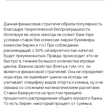
Данная финансовая стратегия обрела популярность
благодаря теоретической беспроигрышности.
Используя ее, игрок никогда не сольет банк (при
условии ставок без комиссии: маржи букмекера,
комиссии биржи и т.п.) При соблюдении
рекомендаций, с 50%-ой вероятностью капитал
будет преумножаться. Правда, происходит это не
быстро: в течение большого количества игровых
циклов. Важное свойство Флета в том, что он
является финансовой стратегией. Она не определяет
хода игры, не оценивает шансы на исходы, не
учитывает специфику видов спорта и команд, ну и не
связана со сложными математическими расчетами.
Ставки базируются на простом принципе
процентного распределения общего игрового банка.
То есть, берем некоторый процент от суммы в