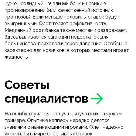
нужен солидный начальный банк и навыки в
прогнозировании (или качественный источник
прогнозов). Если меньше половины ставок будут
выигрышными, Флет теряет эффективность.
Медленный рост банка также местами раздражает.
Здесь выливается еще один недостаток для
большинства: психологическое давление. Особенно
характерно для новичков, в которых местами играет
жадность.
Советы
специалистов
На ошибках учатся, но лучше изучать их на чужом
примере. Опытные капперы нередко делятся
знаниями с начинающими игроками. Флет надежно
укрепился в мире спортивных ставок.