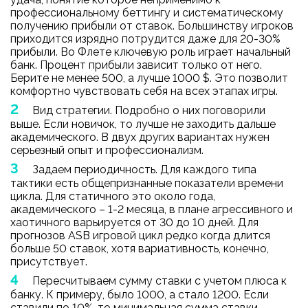
профессиональному беттингу и систематическому
получению прибыли от ставок. Большинству игроков
приходится изрядно потрудится даже для 20-30%
прибыли. Во Флете ключевую роль играет начальный
банк. Процент прибыли зависит только от него.
Берите не менее 500, а лучше 1000 $. Это позволит
комфортно чувствовать себя на всех этапах игры.
Вид стратегии. Подробно о них поговорили
выше. Если новичок, то лучше не заходить дальше
академического. В двух других вариантах нужен
серьезный опыт и профессионализм.
Задаем периодичность. Для каждого типа
тактики есть общепризнанные показатели времени
цикла. Для статичного это около года,
академического – 1-2 месяца, в плане агрессивного и
хаотичного варьируется от 30 до 10 дней. Для
прогнозов ASB игровой цикл редко когда длится
больше 50 ставок, хотя вариативность, конечно,
присутствует.
Пересчитываем сумму ставки с учетом плюса к
банку. К примеру, было 1000, а стало 1200. Если
ставили по 10%, то минимальная сумма ставки