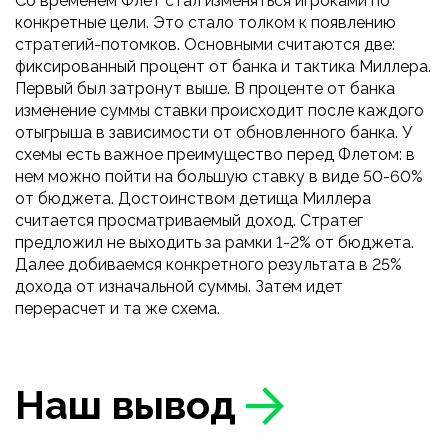
Со временем Флет стал изменяться игроками по
конкретные цели. Это стало толком к появлению
стратегий-потомков. Основными считаются две:
фиксированный процент от банка и тактика Миллера.
Первый был затронут выше. В проценте от банка
изменение суммы ставки происходит после каждого
отыгрыша в зависимости от обновленного банка. У
схемы есть важное преимущество перед Флетом: в
нем можно пойти на большую ставку в виде 50-60%
от бюджета. Достоинством детища Миллера
считается просматриваемый доход. Стратег
предложил не выходить за рамки 1-2% от бюджета.
Далее добиваемся конкретного результата в 25%
дохода от изначальной суммы. Затем идет
перерасчет и та же схема.
Наш вывод