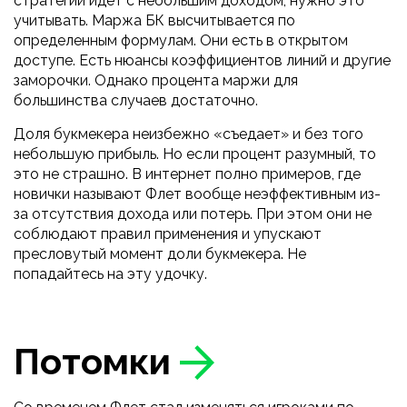
стратегии идет с небольшим доходом, нужно это
учитывать. Маржа БК высчитывается по
определенным формулам. Они есть в открытом
доступе. Есть нюансы коэффициентов линий и другие
заморочки. Однако процента маржи для
большинства случаев достаточно.
Доля букмекера неизбежно «съедает» и без того
небольшую прибыль. Но если процент разумный, то
это не страшно. В интернет полно примеров, где
новички называют Флет вообще неэффективным из-
за отсутствия дохода или потерь. При этом они не
соблюдают правил применения и упускают
пресловутый момент доли букмекера. Не
попадайтесь на эту удочку.
Потомки