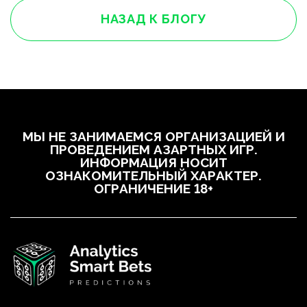
НАЗАД К БЛОГУ
МЫ НЕ ЗАНИМАЕМСЯ ОРГАНИЗАЦИЕЙ И
ПРОВЕДЕНИЕМ АЗАРТНЫХ ИГР.
ИНФОРМАЦИЯ НОСИТ
ОЗНАКОМИТЕЛЬНЫЙ ХАРАКТЕР.
ОГРАНИЧЕНИЕ 18+