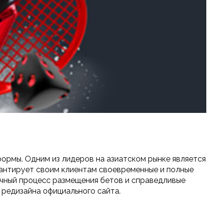
ормы. Одним из лидеров на азиатском рынке является
рантирует своим клиентам своевременные и полные
ачный процесс размещения бетов и справедливые
 редизайна официального сайта.