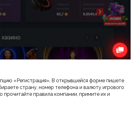
 опцию «Регистрация». В открывшейся форме пишете
бираете страну, номер телефона и валюту игрового
о прочитайте правила компании, примите их и