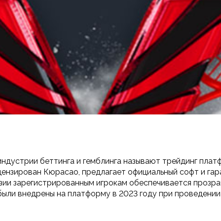
ндустрии беттинга и гемблинга называют трейдинг платф
ицензирован Кюрасао, предлагает официальный софт и га
зии зарегистрированным игрокам обеспечивается прозр
 были внедрены на платформу в 2023 году при проведении