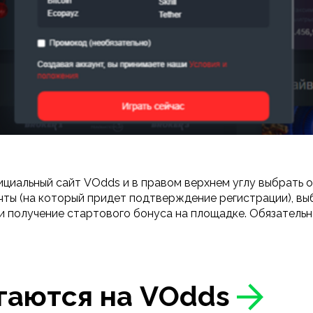
ициальный сайт VOdds и в правом верхнем углу выбрать
ты (на который придет подтверждение регистрации), вы
 получение стартового бонуса на площадке. Обязательн
гаются на VOdds