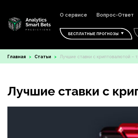
О сервисе
Вопрос-Ответ
БЕСПЛАТНЫЕ ПРОГНОЗЫ
Главная
Статьи
Лучшие ставки с криптовалютой – 
Лучшие ставки с кри