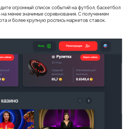
идите огромный список событий на футбол, баскетбол
ь на менее значимые соревнования. С получением
рта и более крупную роспись маркетов ставок.