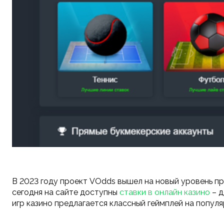
В 2023 году проект VOdds вышел на новый уровень пр
сегодня на сайте доступны
ставки в онлайн казино
– д
игр казино предлагается классный геймплей на попул