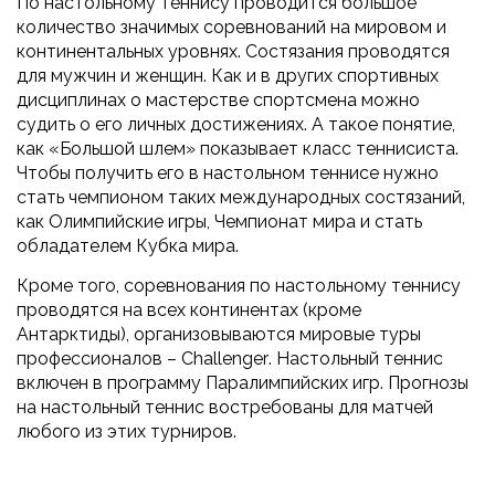
По настольному теннису проводится большое
количество значимых соревнований на мировом и
континентальных уровнях. Состязания проводятся
для мужчин и женщин. Как и в других спортивных
дисциплинах о мастерстве спортсмена можно
судить о его личных достижениях. А такое понятие,
как «Большой шлем» показывает класс теннисиста.
Чтобы получить его в настольном теннисе нужно
стать чемпионом таких международных состязаний,
как Олимпийские игры, Чемпионат мира и стать
обладателем Кубка мира.
Кроме того, соревнования по настольному теннису
проводятся на всех континентах (кроме
Антарктиды), организовываются мировые туры
профессионалов –
Challenger
. Настольный теннис
включен в программу Паралимпийских игр. Прогнозы
на настольный теннис востребованы для матчей
любого из этих турниров.