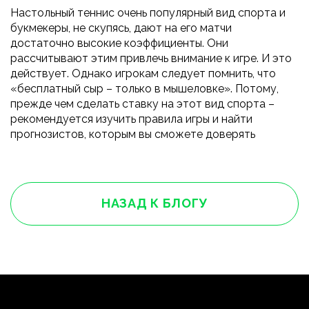
Настольный теннис очень популярный вид спорта и
букмекеры, не скупясь, дают на его матчи
достаточно высокие коэффициенты. Они
рассчитывают этим привлечь внимание к игре. И это
действует. Однако игрокам следует помнить, что
«бесплатный сыр – только в мышеловке». Потому,
прежде чем сделать ставку на этот вид спорта –
рекомендуется изучить правила игры и найти
прогнозистов, которым вы сможете доверять
НАЗАД К БЛОГУ