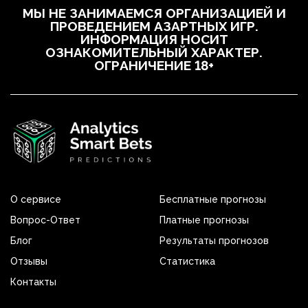
МЫ НЕ ЗАНИМАЕМСЯ ОРГАНИЗАЦИЕЙ И
ПРОВЕДЕНИЕМ АЗАРТНЫХ ИГР.
ИНФОРМАЦИЯ НОСИТ
ОЗНАКОМИТЕЛЬНЫЙ ХАРАКТЕР.
ОГРАНИЧЕНИЕ 18+
О сервисе
Бесплатные прогнозы
Вопрос-Ответ
Платные прогнозы
Блог
Результаты прогнозов
Отзывы
Статистика
Контакты