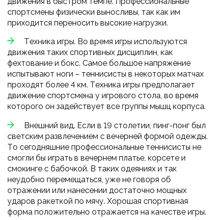
движения в быстром темпе. Профессиональные
спортсмены физически выносливы, так как им
приходится переносить высокие нагрузки.
Техника игры. Во время игры используются
движения таких спортивных дисциплин, как
фехтование и бокс. Самое большое напряжение
испытывают ноги – теннисисты в некоторых матчах
проходят более 4 км. Техника игры предполагает
движение спортсмена у игрового стола, во время
которого он задействует все группы мышц корпуса.
Внешний вид. Если в 19 столетии, пинг-понг был
светским развлечением с вечерней формой одежды.
То сегодняшние профессиональные теннисисты не
смогли бы играть в вечернем платье, корсете и
смокинге с бабочкой. В таких одеяниях и так
неудобно перемещаться, уже не говоря об
отражении или нанесении достаточно мощных
ударов ракеткой по мячу. Хорошая спортивная
форма положительно отражается на качестве игры.