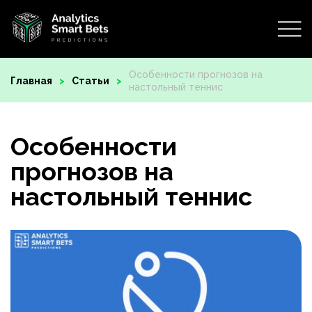
Особенности прогнозов на
Главная
Статьи
настольный теннис
Особенности
прогнозов на
настольный теннис