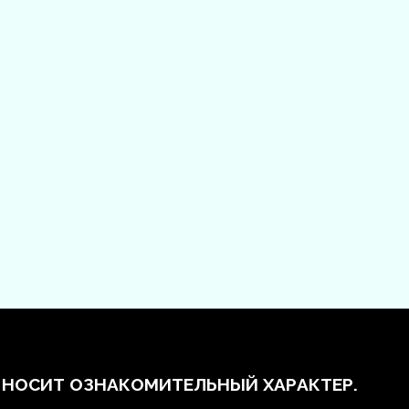
 НОСИТ ОЗНАКОМИТЕЛЬНЫЙ ХАРАКТЕР.