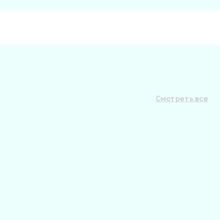
Смотреть все