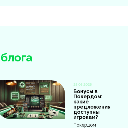
з
блога
25.05.2026
Бонусы в
Покердом:
какие
предложения
доступны
игрокам?
Покердом