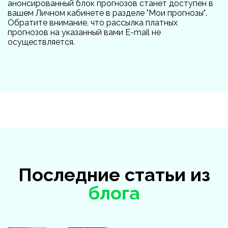
анонсированный блок прогнозов станет доступен в
вашем Личном кабинете в разделе "Мои прогнозы".
Обратите внимание, что рассылка платных
прогнозов на указанный вами E-mail не
осуществляется.
Последние статьи из
блога