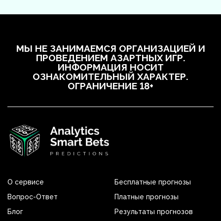
МЫ НЕ ЗАНИМАЕМСЯ ОРГАНИЗАЦИЕЙ И
ПРОВЕДЕНИЕМ АЗАРТНЫХ ИГР.
ИНФОРМАЦИЯ НОСИТ
ОЗНАКОМИТЕЛЬНЫЙ ХАРАКТЕР.
ОГРАНИЧЕНИЕ 18+
О сервисе
Бесплатные прогнозы
Вопрос-Ответ
Платные прогнозы
Блог
Результаты прогнозов