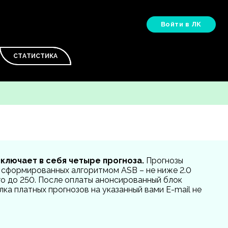
Войти в ЛК
СТАТИСТИКА
включает в себя четыре прогноза.
Прогнозы
, сформированных алгоритмом ASB – не ниже 2.0
го до 250. После оплаты анонсированный блок
ка платных прогнозов на указанный вами E-mail не