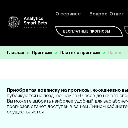
О сервисе
Вопрос-Ответ
БЕСПЛАТНЫЕ ПРОГНОЗЫ
Главная
Прогнозы
Платные прогнозы
Прогнозы
Приобретая подписку на прогнозы, ежедневно вы 
публикуются не позднее, чем за 6 часов до начала с
Вы можете выбрать наиболее удобный для вас абонеме
прогнозов станет доступен в вашем Личном кабинете в
осуществляется.