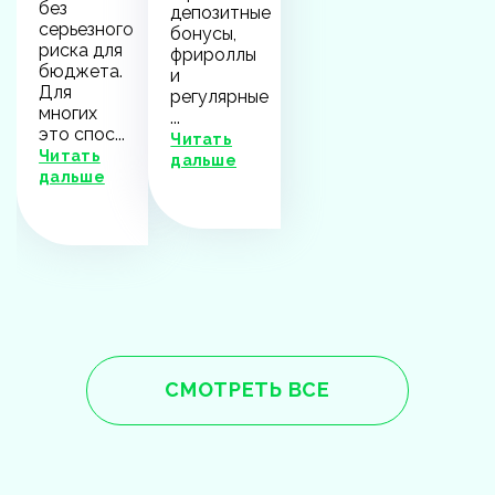
без
депозитные
серьезного
бонусы,
риска для
фрироллы
бюджета.
и
Для
регулярные
многих
...
это спос...
Читать
Читать
дальше
дальше
СМОТРЕТЬ ВСЕ