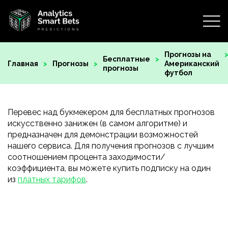
Прогнозы на
Бесплатные
Главная
Прогнозы
Американский
прогнозы
футбол
Перевес над букмекером для бесплатных прогнозов
искусственно занижен (в самом алгоритме) и
предназначен для демонстрации возможностей
нашего сервиса. Для получения прогнозов с лучшим
соотношением процента заходимости/
коэффициента, вы можете купить подписку на один
из
платных тарифов
.