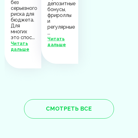
без
депозитные
серьезного
бонусы,
риска для
фрироллы
бюджета.
и
Для
регулярные
многих
...
это спос...
Читать
Читать
дальше
дальше
СМОТРЕТЬ ВСЕ