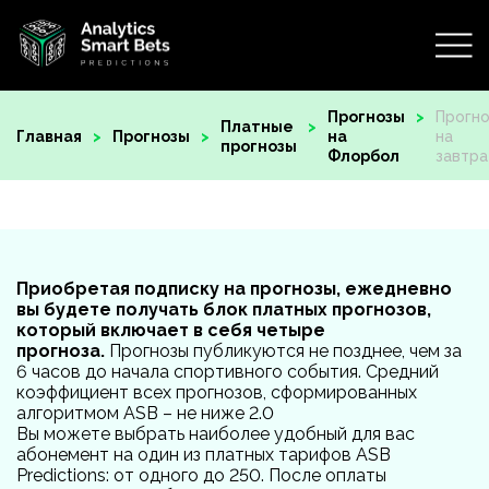
Прогнозы
Прогн
Платные
Главная
Прогнозы
на
на
прогнозы
Флорбол
завтра
Приобретая подписку на прогнозы, ежедневно
вы будете получать блок платных прогнозов,
который включает в себя четыре
прогноза.
Прогнозы публикуются не позднее, чем за
6 часов до начала спортивного события. Средний
коэффициент всех прогнозов, сформированных
алгоритмом ASB – не ниже 2.0
Вы можете выбрать наиболее удобный для вас
абонемент на один из платных тарифов ASB
Predictions: от одного до 250. После оплаты